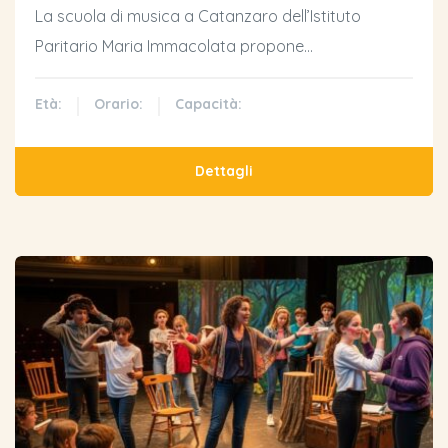
La scuola di musica a Catanzaro dell’Istituto
Paritario Maria Immacolata propone…
Età:
Orario:
Capacità:
Dettagli