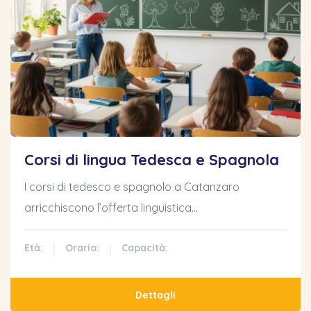
Corsi di lingua Tedesca e Spagnola
I corsi di tedesco e spagnolo a Catanzaro
arricchiscono l’offerta linguistica…
Età:
Orario:
Capacità:
Dettagli