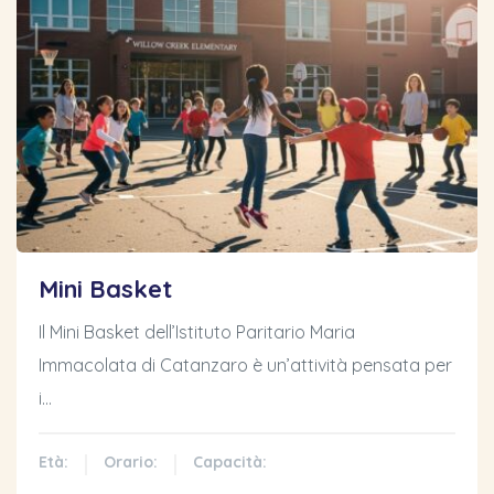
Mini Basket
Il Mini Basket dell’Istituto Paritario Maria
Immacolata di Catanzaro è un’attività pensata per
i…
Età:
Orario:
Capacità: