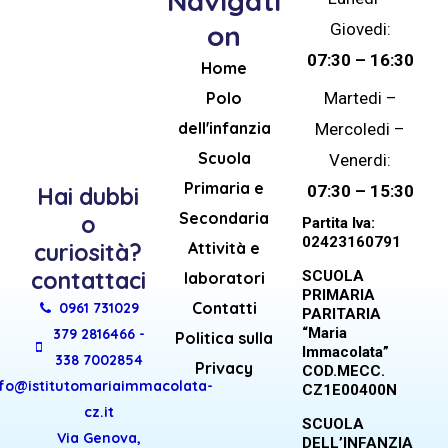
Navigati
on
Giovedi:
07:30 – 16:30
Home
Polo
Martedi –
dell'infanzia
Mercoledi –
Scuola
Venerdi:
Primaria e
07:30 – 15:30
Hai dubbi
Secondaria
o
Partita Iva:
02423160791
Attività e
curiosità?
contattaci
SCUOLA
laboratori
PRIMARIA
Contatti
0961 731029
PARITARIA
“Maria
379 2816466 -
Politica sulla
Immacolata”
338 7002854
Privacy
COD.MECC.
nfo@istitutomariaimmacolata-
CZ1E00400N
cz.it
SCUOLA
Via Genova,
DELL’INFANZIA