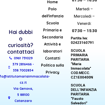
Home
Polo
Martedi –
dell'infanzia
Mercoledi –
Scuola
Venerdi:
Primaria e
07:30 – 15:30
Hai dubbi
Secondaria
o
Partita Iva:
02423160791
Attività e
curiosità?
contattaci
SCUOLA
laboratori
PRIMARIA
Contatti
0961 731029
PARITARIA
“Maria
379 2816466 -
Politica sulla
Immacolata”
338 7002854
Privacy
COD.MECC.
nfo@istitutomariaimmacolata-
CZ1E00400N
cz.it
SCUOLA
Via Genova,
DELL’INFANZIA
PARITARIA
5 88100
“Fausto
Catanzaro
Salvadori”